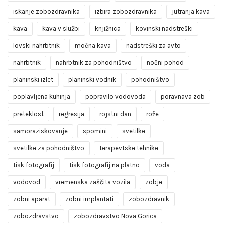
iskanje zobozdravnika
izbira zobozdravnika
jutranja kava
kava
kava v službi
knjižnica
kovinski nadstreški
lovski nahrbtnik
močna kava
nadstreški za avto
nahrbtnik
nahrbtnik za pohodništvo
nočni pohod
planinski izlet
planinski vodnik
pohodništvo
poplavljena kuhinja
popravilo vodovoda
poravnava zob
preteklost
regresija
rojstni dan
rože
samoraziskovanje
spomini
svetilke
svetilke za pohodništvo
terapevtske tehnike
tisk fotografij
tisk fotografij na platno
voda
vodovod
vremenska zaščita vozila
zobje
zobni aparat
zobni implantati
zobozdravnik
zobozdravstvo
zobozdravstvo Nova Gorica