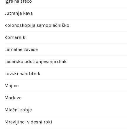
Igre na srečo
Jutranja kava
Kolonoskopija samoplačniško
Komarniki
Lamelne zavese
Lasersko odstranjevanje dlak
Lovski nahrbtnik
Majice
Markize
Mlečni zobje
Mravljinci v desni roki