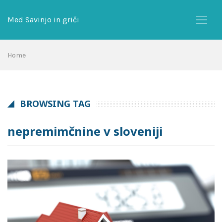
Skip
to
Med Savinjo in griči
content
Home
BROWSING TAG
nepremimčnine v sloveniji