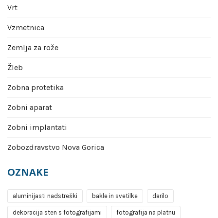
Vrt
Vzmetnica
Zemlja za rože
Žleb
Zobna protetika
Zobni aparat
Zobni implantati
Zobozdravstvo Nova Gorica
OZNAKE
aluminijasti nadstreški
bakle in svetilke
darilo
dekoracija sten s fotografijami
fotografija na platnu