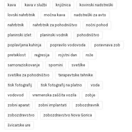
kava
kava v službi
knjižnica
kovinski nadstreški
lovski nahrbtnik
močna kava
nadstreški za avto
nahrbtnik
nahrbtnik za pohodništvo
nočni pohod
planinski izlet
planinski vodnik
pohodništvo
poplavljena kuhinja
popravilo vodovoda
poravnava zob
preteklost
regresija
rojstni dan
rože
samoraziskovanje
spomini
svetilke
svetilke za pohodništvo
terapevtske tehnike
tisk fotografij
tisk fotografij na platno
voda
vodovod
vremenska zaščita vozila
zobje
zobni aparat
zobni implantati
zobozdravnik
zobozdravstvo
zobozdravstvo Nova Gorica
švicarske ure