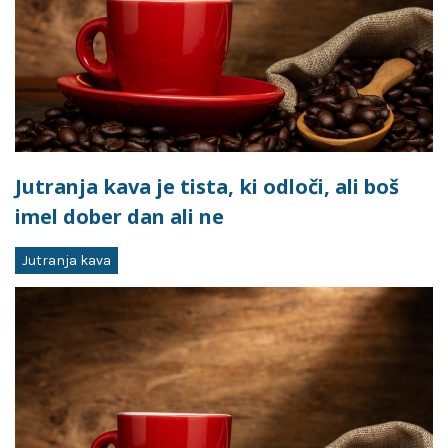
Jutranja kava je tista, ki odloči, ali boš
imel dober dan ali ne
Jutranja kava