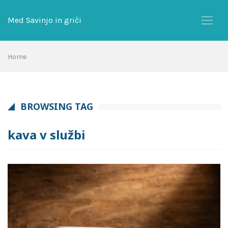
Skip
to
Med Savinjo in griči
content
Home
BROWSING TAG
kava v službi