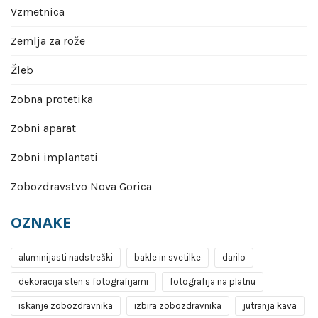
Vzmetnica
Zemlja za rože
Žleb
Zobna protetika
Zobni aparat
Zobni implantati
Zobozdravstvo Nova Gorica
OZNAKE
aluminijasti nadstreški
bakle in svetilke
darilo
dekoracija sten s fotografijami
fotografija na platnu
iskanje zobozdravnika
izbira zobozdravnika
jutranja kava