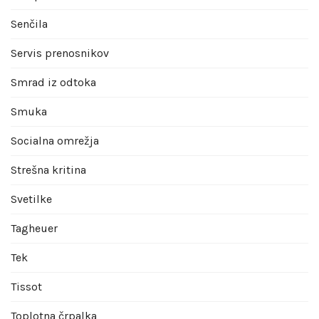
Senčila
Servis prenosnikov
Smrad iz odtoka
Smuka
Socialna omrežja
Strešna kritina
Svetilke
Tagheuer
Tek
Tissot
Toplotna črpalka