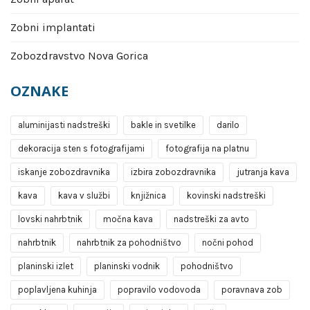
Zobni implantati
Zobozdravstvo Nova Gorica
OZNAKE
aluminijasti nadstreški
bakle in svetilke
darilo
dekoracija sten s fotografijami
fotografija na platnu
iskanje zobozdravnika
izbira zobozdravnika
jutranja kava
kava
kava v službi
knjižnica
kovinski nadstreški
lovski nahrbtnik
močna kava
nadstreški za avto
nahrbtnik
nahrbtnik za pohodništvo
nočni pohod
planinski izlet
planinski vodnik
pohodništvo
poplavljena kuhinja
popravilo vodovoda
poravnava zob