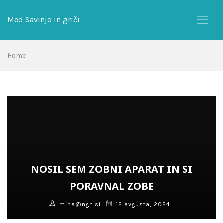
Skip
to
Med Savinjo in griči
content
Home
NOSIL SEM ZOBNI APARAT IN SI
PORAVNAL ZOBE
miha@ngn.si
12 avgusta, 2024