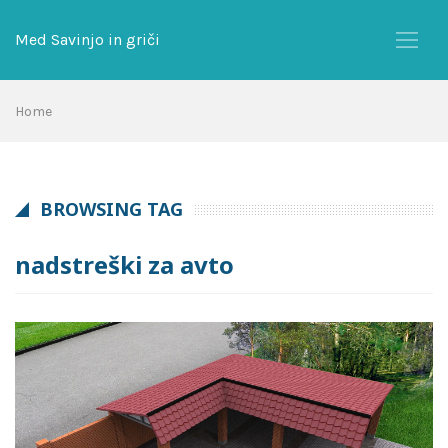
Skip
to
Med Savinjo in griči
content
Home
BROWSING TAG
nadstreški za avto