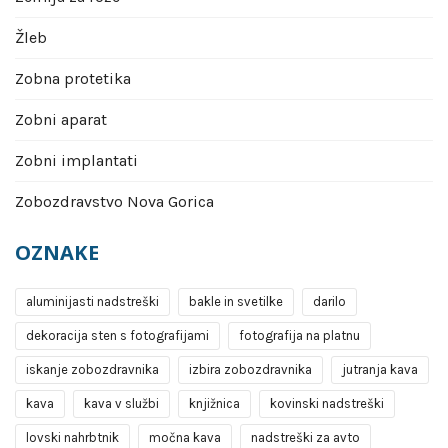
Žleb
Zobna protetika
Zobni aparat
Zobni implantati
Zobozdravstvo Nova Gorica
OZNAKE
aluminijasti nadstreški
bakle in svetilke
darilo
dekoracija sten s fotografijami
fotografija na platnu
iskanje zobozdravnika
izbira zobozdravnika
jutranja kava
kava
kava v službi
knjižnica
kovinski nadstreški
lovski nahrbtnik
močna kava
nadstreški za avto