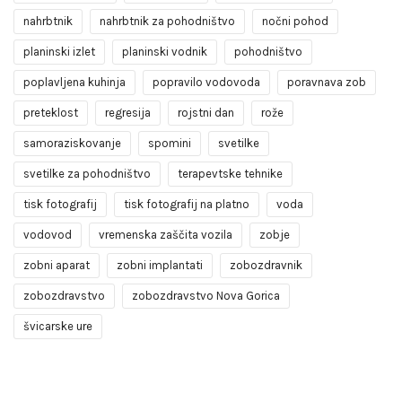
nahrbtnik
nahrbtnik za pohodništvo
nočni pohod
planinski izlet
planinski vodnik
pohodništvo
poplavljena kuhinja
popravilo vodovoda
poravnava zob
preteklost
regresija
rojstni dan
rože
samoraziskovanje
spomini
svetilke
svetilke za pohodništvo
terapevtske tehnike
tisk fotografij
tisk fotografij na platno
voda
vodovod
vremenska zaščita vozila
zobje
zobni aparat
zobni implantati
zobozdravnik
zobozdravstvo
zobozdravstvo Nova Gorica
švicarske ure