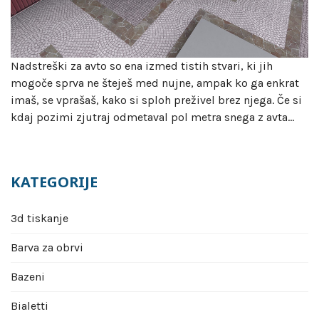
Nadstreški za avto so ena izmed tistih stvari, ki jih
mogoče sprva ne šteješ med nujne, ampak ko ga enkrat
imaš, se vprašaš, kako si sploh preživel brez njega. Če si
kdaj pozimi zjutraj odmetaval pol metra snega z avta…
KATEGORIJE
3d tiskanje
Barva za obrvi
Bazeni
Bialetti