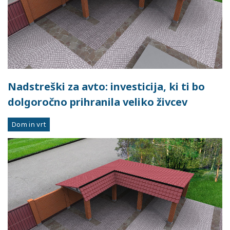
Nadstreški za avto: investicija, ki ti bo
dolgoročno prihranila veliko živcev
Dom in vrt