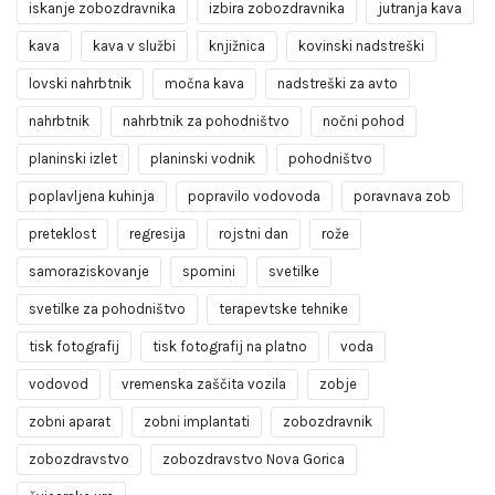
iskanje zobozdravnika
izbira zobozdravnika
jutranja kava
kava
kava v službi
knjižnica
kovinski nadstreški
lovski nahrbtnik
močna kava
nadstreški za avto
nahrbtnik
nahrbtnik za pohodništvo
nočni pohod
planinski izlet
planinski vodnik
pohodništvo
poplavljena kuhinja
popravilo vodovoda
poravnava zob
preteklost
regresija
rojstni dan
rože
samoraziskovanje
spomini
svetilke
svetilke za pohodništvo
terapevtske tehnike
tisk fotografij
tisk fotografij na platno
voda
vodovod
vremenska zaščita vozila
zobje
zobni aparat
zobni implantati
zobozdravnik
zobozdravstvo
zobozdravstvo Nova Gorica