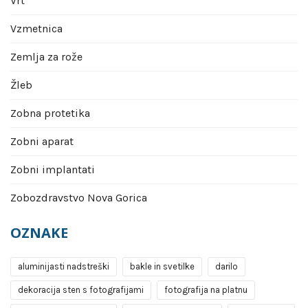
Vrt
Vzmetnica
Zemlja za rože
Žleb
Zobna protetika
Zobni aparat
Zobni implantati
Zobozdravstvo Nova Gorica
OZNAKE
aluminijasti nadstreški
bakle in svetilke
darilo
dekoracija sten s fotografijami
fotografija na platnu