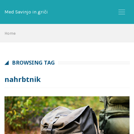
Skip
to
Med Savinjo in griči
content
Home
BROWSING TAG
nahrbtnik