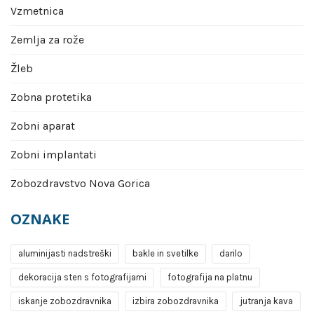
Vzmetnica
Zemlja za rože
Žleb
Zobna protetika
Zobni aparat
Zobni implantati
Zobozdravstvo Nova Gorica
OZNAKE
aluminijasti nadstreški
bakle in svetilke
darilo
dekoracija sten s fotografijami
fotografija na platnu
iskanje zobozdravnika
izbira zobozdravnika
jutranja kava