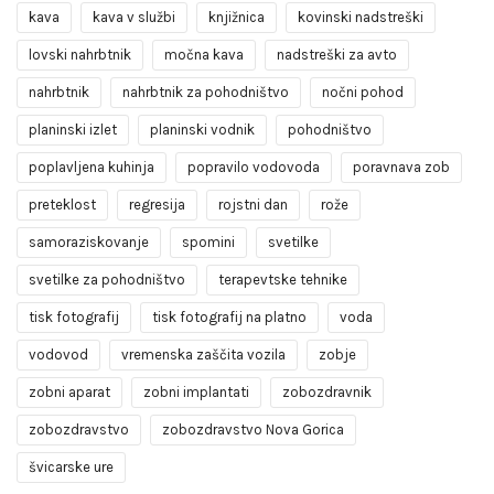
kava
kava v službi
knjižnica
kovinski nadstreški
lovski nahrbtnik
močna kava
nadstreški za avto
nahrbtnik
nahrbtnik za pohodništvo
nočni pohod
planinski izlet
planinski vodnik
pohodništvo
poplavljena kuhinja
popravilo vodovoda
poravnava zob
preteklost
regresija
rojstni dan
rože
samoraziskovanje
spomini
svetilke
svetilke za pohodništvo
terapevtske tehnike
tisk fotografij
tisk fotografij na platno
voda
vodovod
vremenska zaščita vozila
zobje
zobni aparat
zobni implantati
zobozdravnik
zobozdravstvo
zobozdravstvo Nova Gorica
švicarske ure