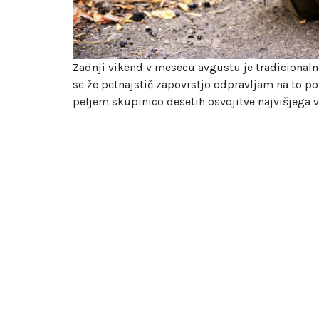
Zadnji vikend v mesecu avgustu je tradicionalno
se že petnajstič zapovrstjo odpravljam na to po
peljem skupinico desetih osvojitve najvišjega v