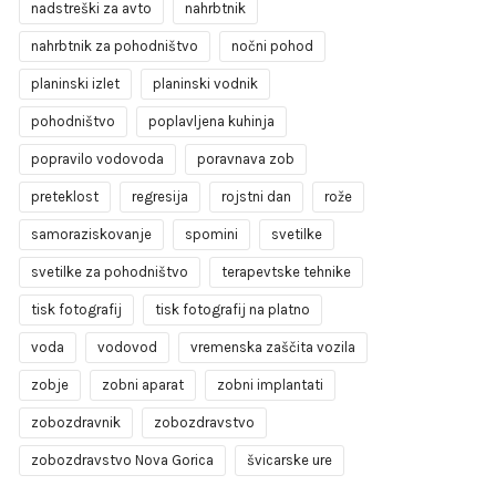
nadstreški za avto
nahrbtnik
nahrbtnik za pohodništvo
nočni pohod
planinski izlet
planinski vodnik
pohodništvo
poplavljena kuhinja
popravilo vodovoda
poravnava zob
preteklost
regresija
rojstni dan
rože
samoraziskovanje
spomini
svetilke
svetilke za pohodništvo
terapevtske tehnike
tisk fotografij
tisk fotografij na platno
voda
vodovod
vremenska zaščita vozila
zobje
zobni aparat
zobni implantati
zobozdravnik
zobozdravstvo
zobozdravstvo Nova Gorica
švicarske ure