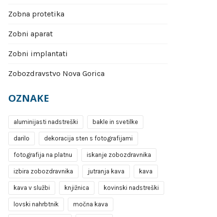
Zobna protetika
Zobni aparat
Zobni implantati
Zobozdravstvo Nova Gorica
OZNAKE
aluminijasti nadstreški
bakle in svetilke
darilo
dekoracija sten s fotografijami
fotografija na platnu
iskanje zobozdravnika
izbira zobozdravnika
jutranja kava
kava
kava v službi
knjižnica
kovinski nadstreški
lovski nahrbtnik
močna kava