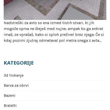
Nadstreški za avto so ena izmed tistih stvari, ki jih
mogoče sprva ne šteješ med nujne, ampak ko ga enkrat
imaš, se vprašaš, kako si sploh preživel brez njega. Če si
kdaj pozimi zjutraj odmetaval pol metra snega z avta…
KATEGORIJE
3d tiskanje
Barva za obrvi
Bazeni
Bialetti