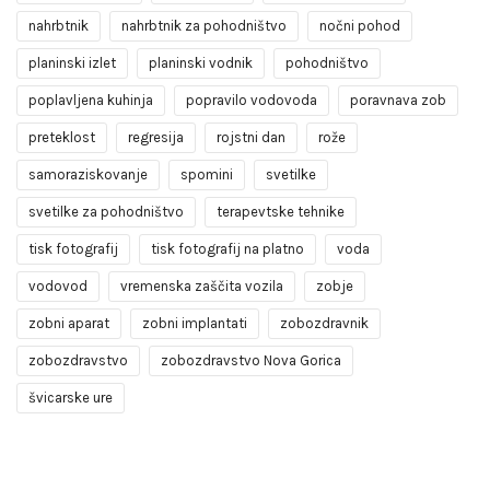
nahrbtnik
nahrbtnik za pohodništvo
nočni pohod
planinski izlet
planinski vodnik
pohodništvo
poplavljena kuhinja
popravilo vodovoda
poravnava zob
preteklost
regresija
rojstni dan
rože
samoraziskovanje
spomini
svetilke
svetilke za pohodništvo
terapevtske tehnike
tisk fotografij
tisk fotografij na platno
voda
vodovod
vremenska zaščita vozila
zobje
zobni aparat
zobni implantati
zobozdravnik
zobozdravstvo
zobozdravstvo Nova Gorica
švicarske ure