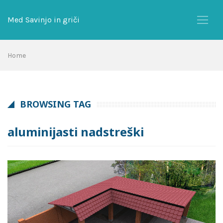
Skip
to
Med Savinjo in griči
content
Home
BROWSING TAG
aluminijasti nadstreški