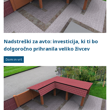
Nadstreški za avto: investicija, ki ti bo
dolgoročno prihranila veliko živcev
Dom in vrt