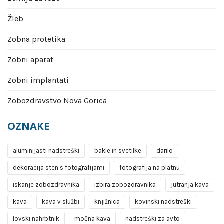
Žleb
Zobna protetika
Zobni aparat
Zobni implantati
Zobozdravstvo Nova Gorica
OZNAKE
aluminijasti nadstreški
bakle in svetilke
darilo
dekoracija sten s fotografijami
fotografija na platnu
iskanje zobozdravnika
izbira zobozdravnika
jutranja kava
kava
kava v službi
knjižnica
kovinski nadstreški
lovski nahrbtnik
močna kava
nadstreški za avto