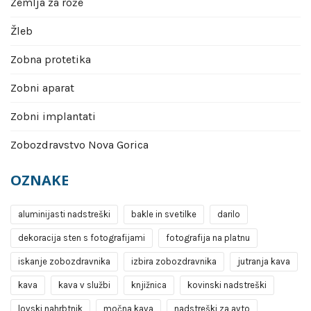
Zemlja za rože
Žleb
Zobna protetika
Zobni aparat
Zobni implantati
Zobozdravstvo Nova Gorica
OZNAKE
aluminijasti nadstreški
bakle in svetilke
darilo
dekoracija sten s fotografijami
fotografija na platnu
iskanje zobozdravnika
izbira zobozdravnika
jutranja kava
kava
kava v službi
knjižnica
kovinski nadstreški
lovski nahrbtnik
močna kava
nadstreški za avto