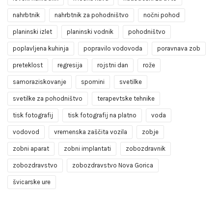
nahrbtnik
nahrbtnik za pohodništvo
nočni pohod
planinski izlet
planinski vodnik
pohodništvo
poplavljena kuhinja
popravilo vodovoda
poravnava zob
preteklost
regresija
rojstni dan
rože
samoraziskovanje
spomini
svetilke
svetilke za pohodništvo
terapevtske tehnike
tisk fotografij
tisk fotografij na platno
voda
vodovod
vremenska zaščita vozila
zobje
zobni aparat
zobni implantati
zobozdravnik
zobozdravstvo
zobozdravstvo Nova Gorica
švicarske ure