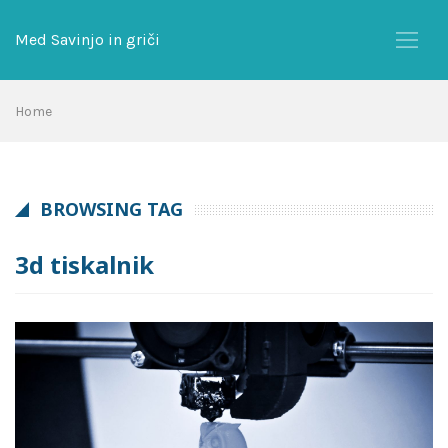
Skip
to
Med Savinjo in griči
content
Home
BROWSING TAG
3d tiskalnik