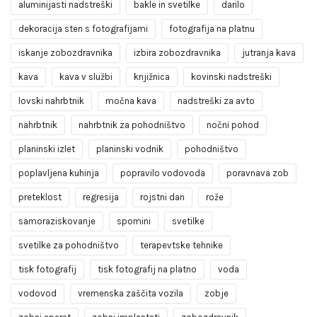
aluminijasti nadstreški
bakle in svetilke
darilo
dekoracija sten s fotografijami
fotografija na platnu
iskanje zobozdravnika
izbira zobozdravnika
jutranja kava
kava
kava v službi
knjižnica
kovinski nadstreški
lovski nahrbtnik
močna kava
nadstreški za avto
nahrbtnik
nahrbtnik za pohodništvo
nočni pohod
planinski izlet
planinski vodnik
pohodništvo
poplavljena kuhinja
popravilo vodovoda
poravnava zob
preteklost
regresija
rojstni dan
rože
samoraziskovanje
spomini
svetilke
svetilke za pohodništvo
terapevtske tehnike
tisk fotografij
tisk fotografij na platno
voda
vodovod
vremenska zaščita vozila
zobje