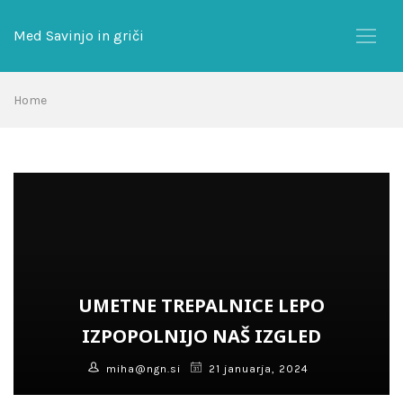
Skip
to
Med Savinjo in griči
content
Home
UMETNE TREPALNICE LEPO
IZPOPOLNIJO NAŠ IZGLED
miha@ngn.si
21 januarja, 2024