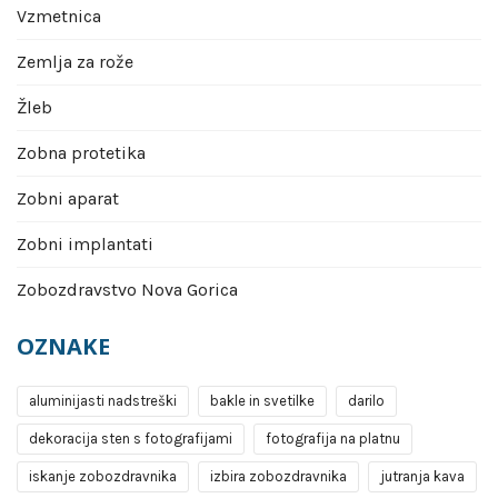
Vzmetnica
Zemlja za rože
Žleb
Zobna protetika
Zobni aparat
Zobni implantati
Zobozdravstvo Nova Gorica
OZNAKE
aluminijasti nadstreški
bakle in svetilke
darilo
dekoracija sten s fotografijami
fotografija na platnu
iskanje zobozdravnika
izbira zobozdravnika
jutranja kava