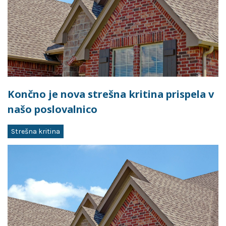
Končno je nova strešna kritina prispela v
našo poslovalnico
Strešna kritina