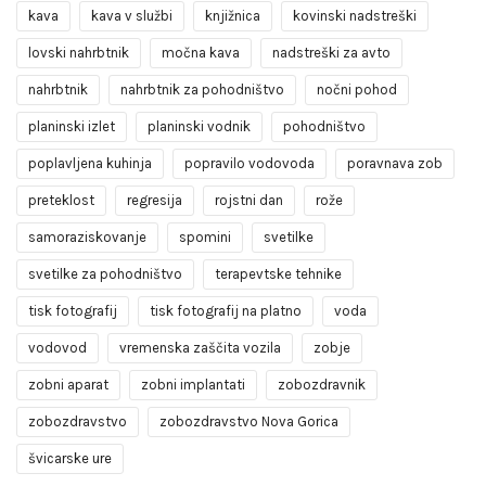
kava
kava v službi
knjižnica
kovinski nadstreški
lovski nahrbtnik
močna kava
nadstreški za avto
nahrbtnik
nahrbtnik za pohodništvo
nočni pohod
planinski izlet
planinski vodnik
pohodništvo
poplavljena kuhinja
popravilo vodovoda
poravnava zob
preteklost
regresija
rojstni dan
rože
samoraziskovanje
spomini
svetilke
svetilke za pohodništvo
terapevtske tehnike
tisk fotografij
tisk fotografij na platno
voda
vodovod
vremenska zaščita vozila
zobje
zobni aparat
zobni implantati
zobozdravnik
zobozdravstvo
zobozdravstvo Nova Gorica
švicarske ure