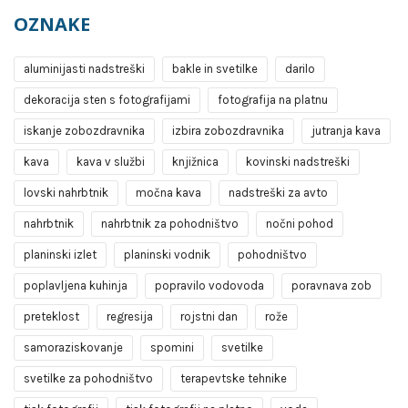
OZNAKE
aluminijasti nadstreški
bakle in svetilke
darilo
dekoracija sten s fotografijami
fotografija na platnu
iskanje zobozdravnika
izbira zobozdravnika
jutranja kava
kava
kava v službi
knjižnica
kovinski nadstreški
lovski nahrbtnik
močna kava
nadstreški za avto
nahrbtnik
nahrbtnik za pohodništvo
nočni pohod
planinski izlet
planinski vodnik
pohodništvo
poplavljena kuhinja
popravilo vodovoda
poravnava zob
preteklost
regresija
rojstni dan
rože
samoraziskovanje
spomini
svetilke
svetilke za pohodništvo
terapevtske tehnike