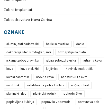
Zobni implantati
Zobozdravstvo Nova Gorica
OZNAKE
aluminijasti nadstreški
bakle in svetilke
darilo
dekoracija sten s fotografijami
fotografija na platnu
iskanje zobozdravnika
izbira zobozdravnika
jutranja kava
kava
kava v službi
knjižnica
kovinski nadstreški
lovski nahrbtnik
močna kava
nadstreški za avto
nahrbtnik
nahrbtnik za pohodništvo
nočni pohod
planinski izlet
planinski vodnik
pohodništvo
poplavljena kuhinja
popravilo vodovoda
poravnava zob