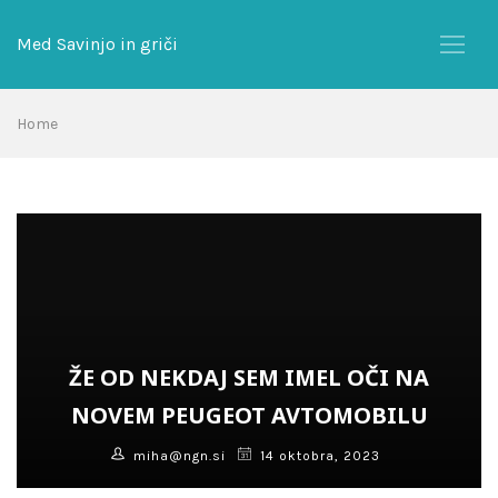
Skip
to
Med Savinjo in griči
content
Home
ŽE OD NEKDAJ SEM IMEL OČI NA
NOVEM PEUGEOT AVTOMOBILU
miha@ngn.si
14 oktobra, 2023