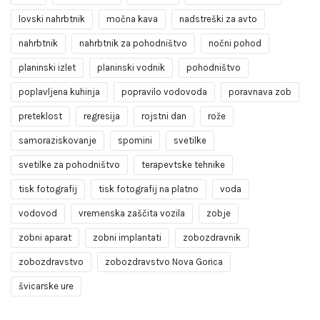
lovski nahrbtnik
močna kava
nadstreški za avto
nahrbtnik
nahrbtnik za pohodništvo
nočni pohod
planinski izlet
planinski vodnik
pohodništvo
poplavljena kuhinja
popravilo vodovoda
poravnava zob
preteklost
regresija
rojstni dan
rože
samoraziskovanje
spomini
svetilke
svetilke za pohodništvo
terapevtske tehnike
tisk fotografij
tisk fotografij na platno
voda
vodovod
vremenska zaščita vozila
zobje
zobni aparat
zobni implantati
zobozdravnik
zobozdravstvo
zobozdravstvo Nova Gorica
švicarske ure