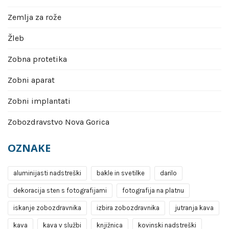
Zemlja za rože
Žleb
Zobna protetika
Zobni aparat
Zobni implantati
Zobozdravstvo Nova Gorica
OZNAKE
aluminijasti nadstreški
bakle in svetilke
darilo
dekoracija sten s fotografijami
fotografija na platnu
iskanje zobozdravnika
izbira zobozdravnika
jutranja kava
kava
kava v službi
knjižnica
kovinski nadstreški