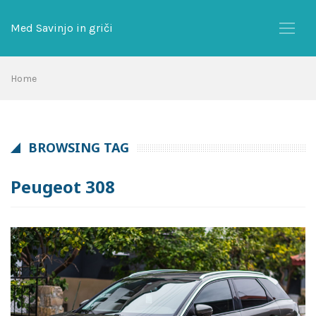
Skip
to
Med Savinjo in griči
content
Home
BROWSING TAG
Peugeot 308