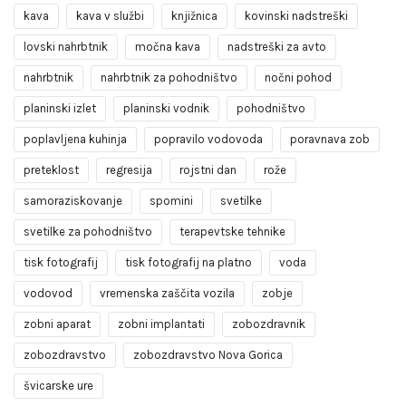
kava
kava v službi
knjižnica
kovinski nadstreški
lovski nahrbtnik
močna kava
nadstreški za avto
nahrbtnik
nahrbtnik za pohodništvo
nočni pohod
planinski izlet
planinski vodnik
pohodništvo
poplavljena kuhinja
popravilo vodovoda
poravnava zob
preteklost
regresija
rojstni dan
rože
samoraziskovanje
spomini
svetilke
svetilke za pohodništvo
terapevtske tehnike
tisk fotografij
tisk fotografij na platno
voda
vodovod
vremenska zaščita vozila
zobje
zobni aparat
zobni implantati
zobozdravnik
zobozdravstvo
zobozdravstvo Nova Gorica
švicarske ure