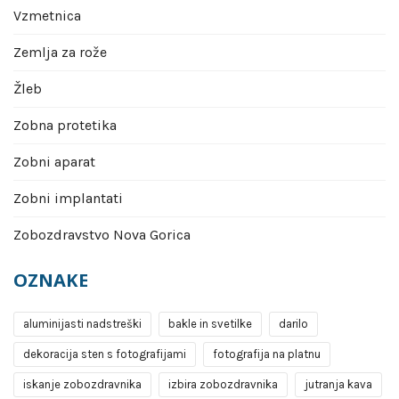
Vzmetnica
Zemlja za rože
Žleb
Zobna protetika
Zobni aparat
Zobni implantati
Zobozdravstvo Nova Gorica
OZNAKE
aluminijasti nadstreški
bakle in svetilke
darilo
dekoracija sten s fotografijami
fotografija na platnu
iskanje zobozdravnika
izbira zobozdravnika
jutranja kava