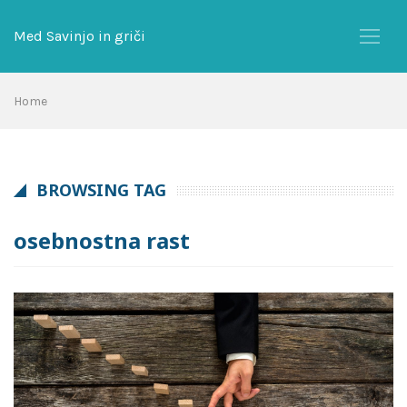
Skip
to
Med Savinjo in griči
content
Home
BROWSING TAG
osebnostna rast