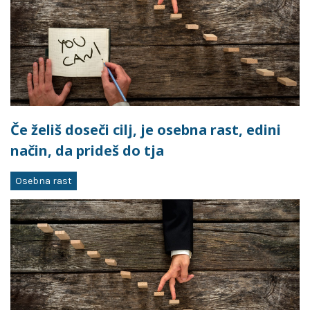
Če želiš doseči cilj, je osebna rast, edini
način, da prideš do tja
Osebna rast