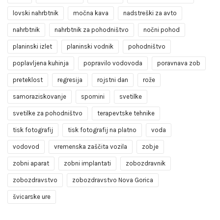
lovski nahrbtnik
močna kava
nadstreški za avto
nahrbtnik
nahrbtnik za pohodništvo
nočni pohod
planinski izlet
planinski vodnik
pohodništvo
poplavljena kuhinja
popravilo vodovoda
poravnava zob
preteklost
regresija
rojstni dan
rože
samoraziskovanje
spomini
svetilke
svetilke za pohodništvo
terapevtske tehnike
tisk fotografij
tisk fotografij na platno
voda
vodovod
vremenska zaščita vozila
zobje
zobni aparat
zobni implantati
zobozdravnik
zobozdravstvo
zobozdravstvo Nova Gorica
švicarske ure