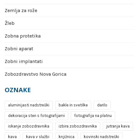
Zemlja za rože
Žleb
Zobna protetika
Zobni aparat
Zobni implantati
Zobozdravstvo Nova Gorica
OZNAKE
aluminijasti nadstreški
bakle in svetilke
darilo
dekoracija sten s fotografijami
fotografija na platnu
iskanje zobozdravnika
izbira zobozdravnika
jutranja kava
kava
kava v službi
knjižnica
kovinski nadstreški