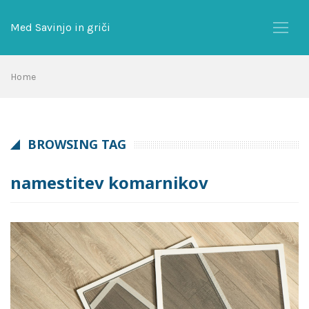
Skip
to
Med Savinjo in griči
content
Home
BROWSING TAG
namestitev komarnikov