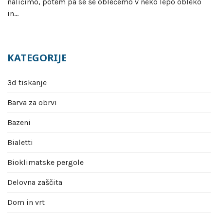
naličimo, potem pa se še oblečemo v neko lepo obleko
in…
KATEGORIJE
3d tiskanje
Barva za obrvi
Bazeni
Bialetti
Bioklimatske pergole
Delovna zaščita
Dom in vrt