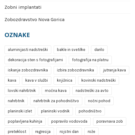
Zobni implantati
Zobozdravstvo Nova Gorica
OZNAKE
aluminijasti nadstreški
bakle in svetilke
darilo
dekoracija sten s fotografijami
fotografija na platnu
iskanje zobozdravnika
izbira zobozdravnika
jutranja kava
kava
kava v službi
knjižnica
kovinski nadstreški
lovski nahrbtnik
močna kava
nadstreški za avto
nahrbtnik
nahrbtnik za pohodništvo
nočni pohod
planinski izlet
planinski vodnik
pohodništvo
poplavljena kuhinja
popravilo vodovoda
poravnava zob
preteklost
regresija
rojstni dan
rože