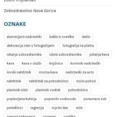
Zobozdravstvo Nova Gorica
OZNAKE
aluminijasti nadstreški
bakle in svetilke
darilo
dekoracija sten s fotografijami
fotografija na platnu
iskanje zobozdravnika
izbira zobozdravnika
jutranja kava
kava
kava v službi
knjižnica
kovinski nadstreški
lovski nahrbtnik
močna kava
nadstreški za avto
nahrbtnik
nahrbtnik za pohodništvo
nočni pohod
planinski izlet
planinski vodnik
pohodništvo
poplavljena kuhinja
popravilo vodovoda
poravnava zob
preteklost
regresija
rojstni dan
rože
samoraziskovanje
spomini
svetilke