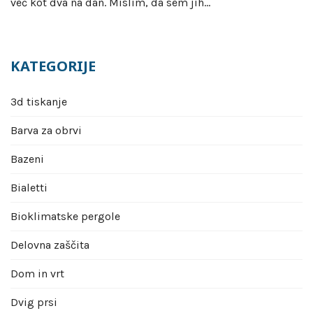
več kot dva na dan. Mislim, da sem jih…
KATEGORIJE
3d tiskanje
Barva za obrvi
Bazeni
Bialetti
Bioklimatske pergole
Delovna zaščita
Dom in vrt
Dvig prsi