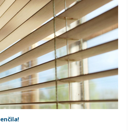
enčila!