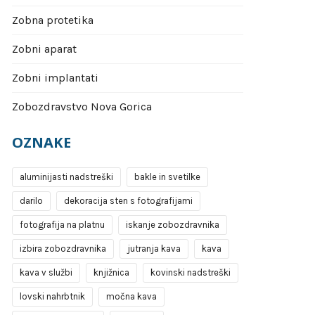
Zobna protetika
Zobni aparat
Zobni implantati
Zobozdravstvo Nova Gorica
OZNAKE
aluminijasti nadstreški
bakle in svetilke
darilo
dekoracija sten s fotografijami
fotografija na platnu
iskanje zobozdravnika
izbira zobozdravnika
jutranja kava
kava
kava v službi
knjižnica
kovinski nadstreški
lovski nahrbtnik
močna kava