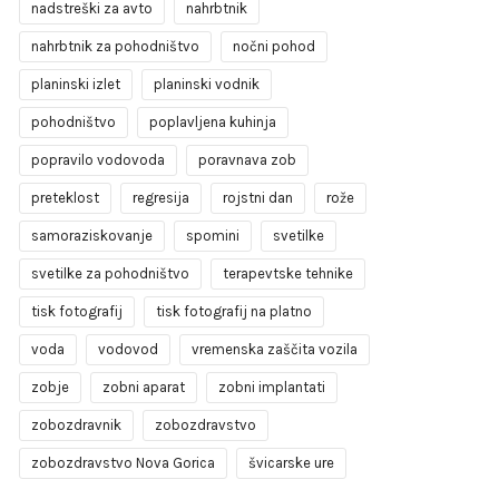
nadstreški za avto
nahrbtnik
nahrbtnik za pohodništvo
nočni pohod
planinski izlet
planinski vodnik
pohodništvo
poplavljena kuhinja
popravilo vodovoda
poravnava zob
preteklost
regresija
rojstni dan
rože
samoraziskovanje
spomini
svetilke
svetilke za pohodništvo
terapevtske tehnike
tisk fotografij
tisk fotografij na platno
voda
vodovod
vremenska zaščita vozila
zobje
zobni aparat
zobni implantati
zobozdravnik
zobozdravstvo
zobozdravstvo Nova Gorica
švicarske ure