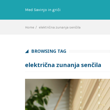
Skip
to
Med Savinjo in griči
content
Home
električna zunanja senčila
BROWSING TAG
električna zunanja senčila