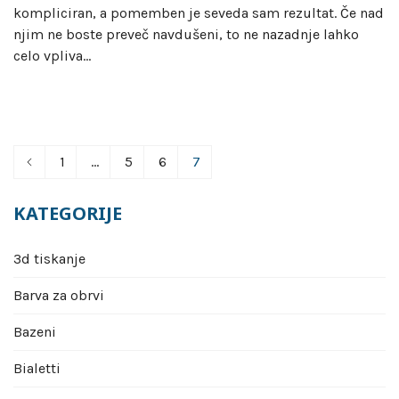
kompliciran, a pomemben je seveda sam rezultat. Če nad
njim ne boste preveč navdušeni, to ne nazadnje lahko
celo vpliva…
Številčenje
1
…
5
6
7
prispevkov
KATEGORIJE
3d tiskanje
Barva za obrvi
Bazeni
Bialetti