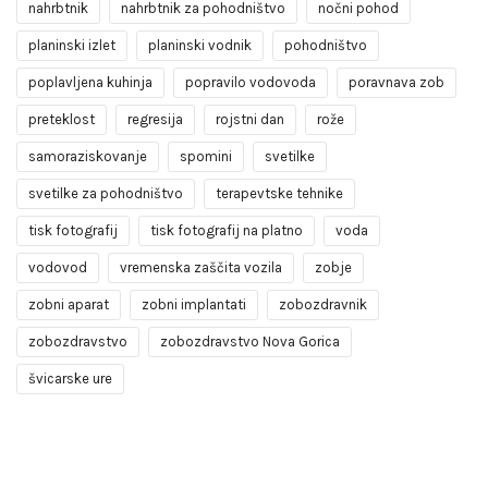
nahrbtnik
nahrbtnik za pohodništvo
nočni pohod
planinski izlet
planinski vodnik
pohodništvo
poplavljena kuhinja
popravilo vodovoda
poravnava zob
preteklost
regresija
rojstni dan
rože
samoraziskovanje
spomini
svetilke
svetilke za pohodništvo
terapevtske tehnike
tisk fotografij
tisk fotografij na platno
voda
vodovod
vremenska zaščita vozila
zobje
zobni aparat
zobni implantati
zobozdravnik
zobozdravstvo
zobozdravstvo Nova Gorica
švicarske ure