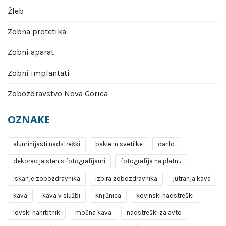
Žleb
Zobna protetika
Zobni aparat
Zobni implantati
Zobozdravstvo Nova Gorica
OZNAKE
aluminijasti nadstreški
bakle in svetilke
darilo
dekoracija sten s fotografijami
fotografija na platnu
iskanje zobozdravnika
izbira zobozdravnika
jutranja kava
kava
kava v službi
knjižnica
kovinski nadstreški
lovski nahrbtnik
močna kava
nadstreški za avto