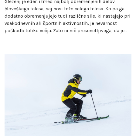
Gleženj je eden izmed najbolj obremenjenih delov
človeškega telesa, saj nosi težo celega telesa. Ko pa ga
dodatno obremenjujejo tudi različne sile, ki nastajajo pri
vsakodnevnih ali športnih aktivnostih, je nevarnost
poškodb toliko večja. Zato ni nič presenetljivega, da je…