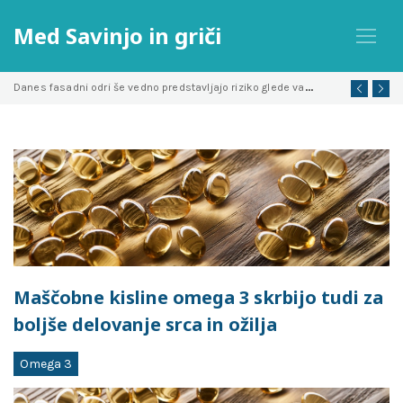
Skip
Med Savinjo in griči
to
content
D
anes fasadni odri še vedno predstavljajo riziko glede varnosti
Maščobne kisline omega 3 skrbijo tudi za
boljše delovanje srca in ožilja
Omega 3