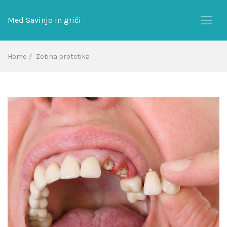
Skip
to
Med Savinjo in griči
content
Home
Zobna protetika