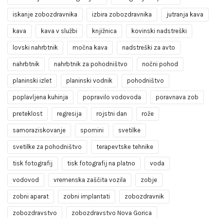
iskanje zobozdravnika
izbira zobozdravnika
jutranja kava
kava
kava v službi
knjižnica
kovinski nadstreški
lovski nahrbtnik
močna kava
nadstreški za avto
nahrbtnik
nahrbtnik za pohodništvo
nočni pohod
planinski izlet
planinski vodnik
pohodništvo
poplavljena kuhinja
popravilo vodovoda
poravnava zob
preteklost
regresija
rojstni dan
rože
samoraziskovanje
spomini
svetilke
svetilke za pohodništvo
terapevtske tehnike
tisk fotografij
tisk fotografij na platno
voda
vodovod
vremenska zaščita vozila
zobje
zobni aparat
zobni implantati
zobozdravnik
zobozdravstvo
zobozdravstvo Nova Gorica