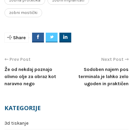
zobna protetika
zobni implantati
zobni mostički
Share
Navigacija
prispevka
Že od nekdaj poznajo
Sodoben najem pos
olivno olje za obraz kot
terminala je lahko zelo
naravno nego
ugoden in praktičen
KATEGORIJE
3d tiskanje