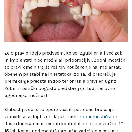
Zelo prav pridejo predvsem, ko se izgubi en ali več zob
in implantati niso možni ali priporočljivi. Zobni mostički
so praviloma hitrejša rešitev kot čakanje na implantat,
obenem pa stabilna in estetska izbira, ki preprečuje
premikanje preostalih zob ter ohranja pravilen ugriz.
Zobni mostički pogosto predstavljajo tudi cenovno
ugodnejšo možnost.
Slabost je, da je za oporo včasih potrebno brušenje
zdravih sosednjih zob. Kljub temu
zobni mostički
ob
dosledni higieni in rednih kontrolah običajno zdržijo 10–
15 let. Ker se pod mostičkom lažje zadržujejo ostanki