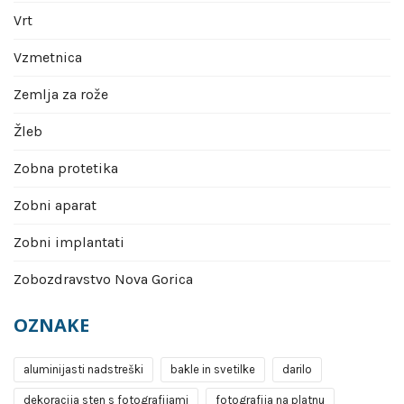
Vrt
Vzmetnica
Zemlja za rože
Žleb
Zobna protetika
Zobni aparat
Zobni implantati
Zobozdravstvo Nova Gorica
OZNAKE
aluminijasti nadstreški
bakle in svetilke
darilo
dekoracija sten s fotografijami
fotografija na platnu