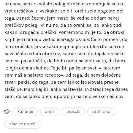
okusov, sem za solate poleg stročnic uporabljala veliko
vrst oreščkov in vsekakor so bili orehi zelo pogosto del
tega. Danes, čeprav jem meso, še vedno dodam nekaj
oreščkov poleg. Ni nujno, da so orehi, saj so lahko tudi
kakšni drugačni oreščki. Pomembno mi je to, da obroki,
ki jih jem nimajo vedno enakega okusa. Če to pomeni, da
jem, oreščke, je vsekakor najmanjši problem.Ko sem se
naveličala rednih obrokov, kamor sem dodajala oreščke,
sem se pa odločila, da bodo orehi na vrsti za to, da bom
iz njih delala sladice. To je bil pa še en svet, v katerem
sem našla nešteto receptov. Od tega, da sem določene
stvari pekla, do tega, da sem lahko izdelovala presne
slaščice. Marsikaj bi lahko naštevala. In zaradi tega danes
vem, da se lahko orehi uporabijo na zelo veliko načinov.
kuhanje
orehi
oreščki
prehrana
sladice z orehi