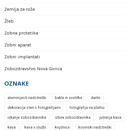
Zemlja za rože
Žleb
Zobna protetika
Zobni aparat
Zobni implantati
Zobozdravstvo Nova Gorica
OZNAKE
aluminijasti nadstreški
bakle in svetilke
darilo
dekoracija sten s fotografijami
fotografija na platnu
iskanje zobozdravnika
izbira zobozdravnika
jutranja kava
kava
kava v službi
knjižnica
kovinski nadstreški