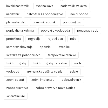
lovski nahrbtnik
močna kava
nadstreški za avto
nahrbtnik
nahrbtnik za pohodništvo
nočni pohod
planinski izlet
planinski vodnik
pohodništvo
poplavljena kuhinja
popravilo vodovoda
poravnava zob
preteklost
regresija
rojstni dan
rože
samoraziskovanje
spomini
svetilke
svetilke za pohodništvo
terapevtske tehnike
tisk fotografij
tisk fotografij na platno
voda
vodovod
vremenska zaščita vozila
zobje
zobni aparat
zobni implantati
zobozdravnik
zobozdravstvo
zobozdravstvo Nova Gorica
švicarske ure