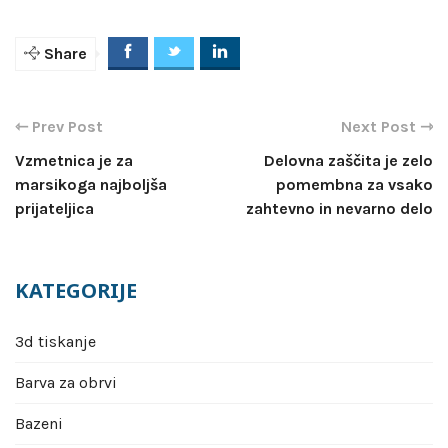
Share
Navigacija
prispevka
Vzmetnica je za
Delovna zaščita je zelo
marsikoga najboljša
pomembna za vsako
prijateljica
zahtevno in nevarno delo
KATEGORIJE
3d tiskanje
Barva za obrvi
Bazeni