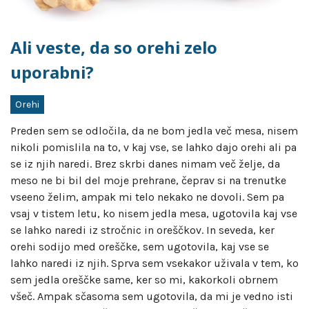
Ali veste, da so orehi zelo
uporabni?
Orehi
Preden sem se odločila, da ne bom jedla več mesa, nisem
nikoli pomislila na to, v kaj vse, se lahko dajo orehi ali pa
se iz njih naredi. Brez skrbi danes nimam več želje, da
meso ne bi bil del moje prehrane, čeprav si na trenutke
vseeno želim, ampak mi telo nekako ne dovoli. Sem pa
vsaj v tistem letu, ko nisem jedla mesa, ugotovila kaj vse
se lahko naredi iz stročnic in oreščkov. In seveda, ker
orehi sodijo med oreščke, sem ugotovila, kaj vse se
lahko naredi iz njih. Sprva sem vsekakor uživala v tem, ko
sem jedla oreščke same, ker so mi, kakorkoli obrnem
všeč. Ampak sčasoma sem ugotovila, da mi je vedno isti