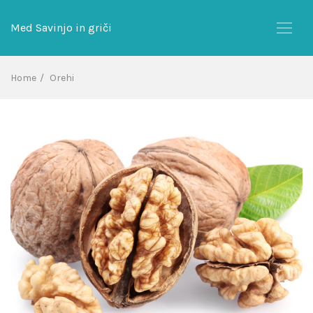
Skip
to
Med Savinjo in griči
content
Home
Orehi