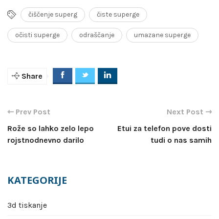
čiščenje superg
čiste superge
očisti superge
odraščanje
umazane superge
Share
Navigacija
prispevka
Rože so lahko zelo lepo
Etui za telefon pove dosti
rojstnodnevno darilo
tudi o nas samih
KATEGORIJE
3d tiskanje