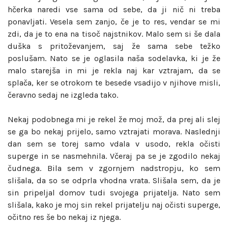
hčerka naredi vse sama od sebe, da ji nič ni treba
ponavljati. Vesela sem zanjo, če je to res, vendar se mi
zdi, da je to ena na tisoč najstnikov. Malo sem si še dala
duška s pritoževanjem, saj že sama sebe težko
poslušam. Nato se je oglasila naša sodelavka, ki je že
malo starejša in mi je rekla naj kar vztrajam, da se
splača, ker se otrokom te besede vsadijo v njihove misli,
čeravno sedaj ne izgleda tako.
Nekaj podobnega mi je rekel že moj mož, da prej ali slej
se ga bo nekaj prijelo, samo vztrajati morava. Naslednji
dan sem se torej samo vdala v usodo, rekla očisti
superge in se nasmehnila. Včeraj pa se je zgodilo nekaj
čudnega. Bila sem v zgornjem nadstropju, ko sem
slišala, da so se odprla vhodna vrata. Slišala sem, da je
sin pripeljal domov tudi svojega prijatelja. Nato sem
slišala, kako je moj sin rekel prijatelju naj očisti superge,
očitno res še bo nekaj iz njega.