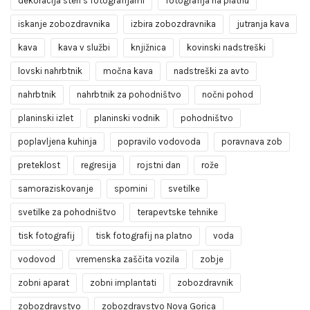
dekoracija sten s fotografijami
fotografija na platnu
iskanje zobozdravnika
izbira zobozdravnika
jutranja kava
kava
kava v službi
knjižnica
kovinski nadstreški
lovski nahrbtnik
močna kava
nadstreški za avto
nahrbtnik
nahrbtnik za pohodništvo
nočni pohod
planinski izlet
planinski vodnik
pohodništvo
poplavljena kuhinja
popravilo vodovoda
poravnava zob
preteklost
regresija
rojstni dan
rože
samoraziskovanje
spomini
svetilke
svetilke za pohodništvo
terapevtske tehnike
tisk fotografij
tisk fotografij na platno
voda
vodovod
vremenska zaščita vozila
zobje
zobni aparat
zobni implantati
zobozdravnik
zobozdravstvo
zobozdravstvo Nova Gorica