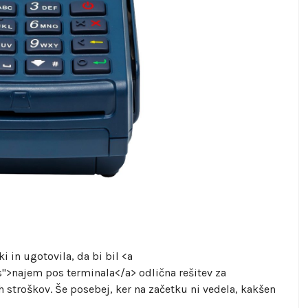
i in ugotovila, da bi bil <a
s">najem pos terminala</a> odlična rešitev za
h stroškov. Še posebej, ker na začetku ni vedela, kakšen