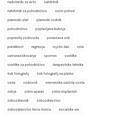
nadstreški za avto
nahrbtnik
nahrbtnik za pohodništvo
nočni pohod
planinski izlet
planinski vodnik
pohodništvo
poplavljena kuhinja
popravilo vodovoda
poravnava zob
preteklost
regresija
rojstni dan
rože
samoraziskovanje
spomini
svetilke
svetilke za pohodništvo
terapevtske tehnike
tisk fotografij
tisk fotografij na platno
voda
vodovod
vremenska zaščita vozila
zobje
zobni aparat
zobni implantati
zobozdravnik
zobozdravstvo
zobozdravstvo Nova Gorica
švicarske ure