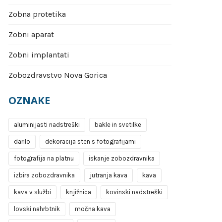
Zobna protetika
Zobni aparat
Zobni implantati
Zobozdravstvo Nova Gorica
OZNAKE
aluminijasti nadstreški
bakle in svetilke
darilo
dekoracija sten s fotografijami
fotografija na platnu
iskanje zobozdravnika
izbira zobozdravnika
jutranja kava
kava
kava v službi
knjižnica
kovinski nadstreški
lovski nahrbtnik
močna kava