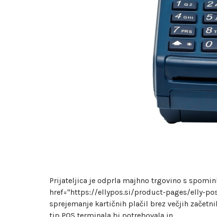
Prijateljica je odprla majhno trgovino s spomink
href="https://ellypos.si/product-pages/elly-po
sprejemanje kartičnih plačil brez večjih začetni
tip POS terminala bi potrebovala in…